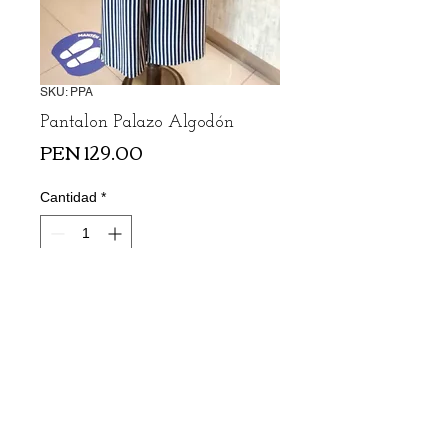
SKU: PPA
Pantalon Palazo Algodón
Precio
PEN 129.00
Cantidad
*
Agregar al carrito
Boutique Open Plaza Angamos 3er Nivel
Whatsapp 943264688