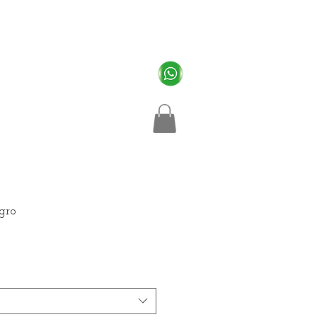
Cosultas y Pedidos
Whatssapp 943264688.
gro
cio