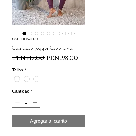
SKU: CONJC-U
Conjunto Jogger Crop Uva
Precio
Precio
 PEN 219.00 
PEN 198.00
de
oferta
Tallas
*
Cantidad
*
Agregar al carrito