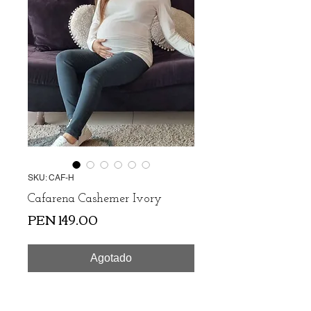
SKU: CAF-H
Cafarena Cashemer Ivory
Precio
PEN 149.00
Agotado
Cafarena par embarazada en Suave tela