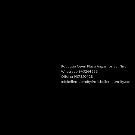
Boutique Open Plaza Angamos 3er Nivel
Whatsapp 943264688
Oficina 987320428
michellematernity@michellematernity.com