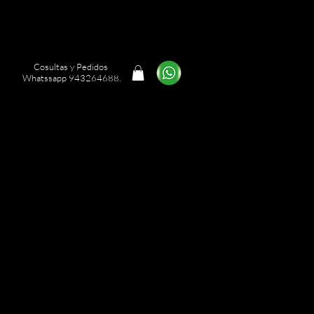
Cosultas y Pedidos
Whatssapp 943264688.