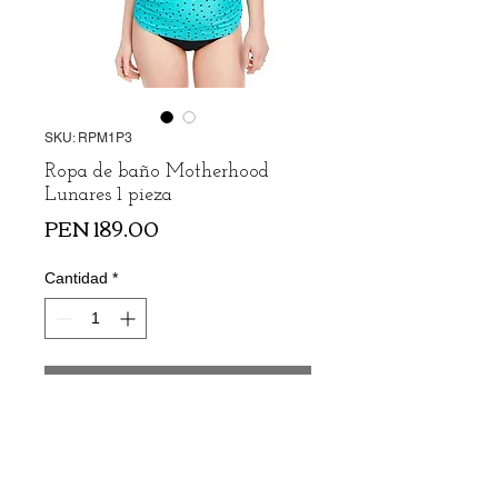
SKU: RPM1P3
Ropa de baño Motherhood
Lunares 1 pieza
Precio
PEN 189.00
Cantidad
*
Agregar al carrito
Ropa de baño de la marca Motherhood
de 1 sola pieza (camiseta).